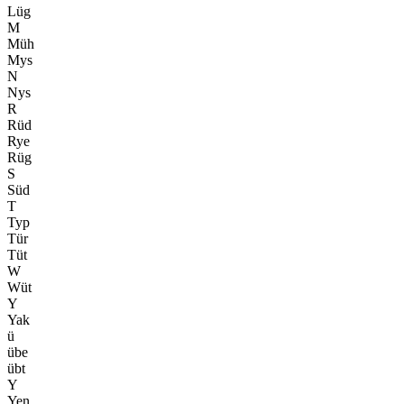
Lüg
M
Müh
Mys
N
Nys
R
Rüd
Rye
Rüg
S
Süd
T
Typ
Tür
Tüt
W
Wüt
Y
Yak
ü
übe
übt
Y
Yen