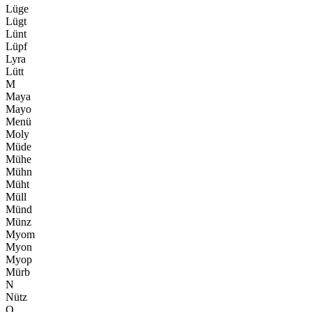
Lüge
Lügt
Lünt
Lüpf
Lyra
Lütt
M
Maya
Mayo
Menü
Moly
Müde
Mühe
Mühn
Müht
Müll
Münd
Münz
Myom
Myon
Myop
Mürb
N
Nütz
O