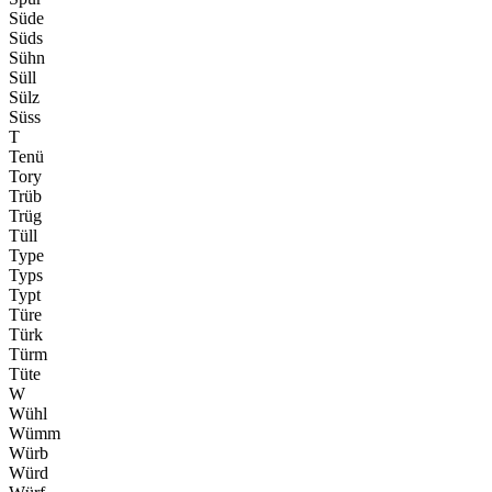
Süde
Süds
Sühn
Süll
Sülz
Süss
T
Tenü
Tory
Trüb
Trüg
Tüll
Type
Typs
Typt
Türe
Türk
Türm
Tüte
W
Wühl
Wümm
Würb
Würd