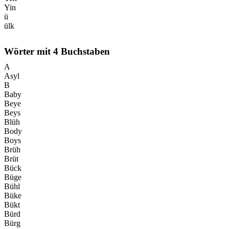
Yin
ü
ülk
Wörter mit
4
Buchstaben
A
Asyl
B
Baby
Beye
Beys
Blüh
Body
Boys
Brüh
Brüt
Bück
Büge
Bühl
Büke
Bükt
Bürd
Bürg