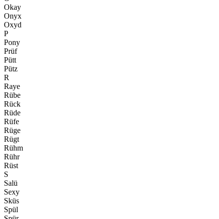
Okay
Onyx
Oxyd
P
Pony
Prüf
Pütt
Pütz
R
Raye
Rübe
Rück
Rüde
Rüfe
Rüge
Rügt
Rühm
Rühr
Rüst
S
Salü
Sexy
Sküs
Spül
Spür