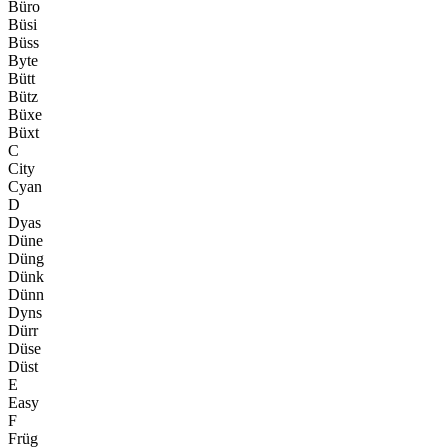
Büro
Büsi
Büss
Byte
Bütt
Bütz
Büxe
Büxt
C
City
Cyan
D
Dyas
Düne
Düng
Dünk
Dünn
Dyns
Dürr
Düse
Düst
E
Easy
F
Früg