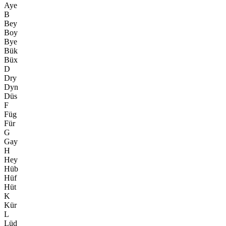
Aye
B
Bey
Boy
Bye
Bük
Büx
D
Dry
Dyn
Düs
F
Füg
Für
G
Gay
H
Hey
Hüb
Hüf
Hüt
K
Kür
L
Lüd