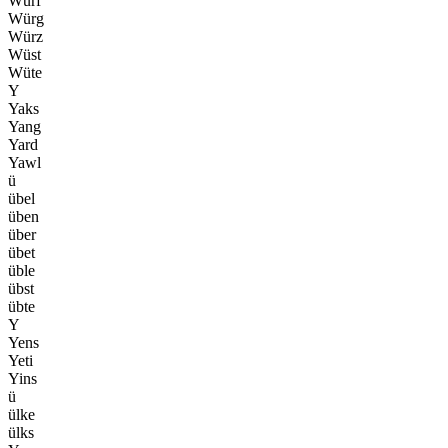
Würf
Würg
Würz
Wüst
Wüte
Y
Yaks
Yang
Yard
Yawl
ü
übel
üben
über
übet
üble
übst
übte
Y
Yens
Yeti
Yins
ü
ülke
ülks